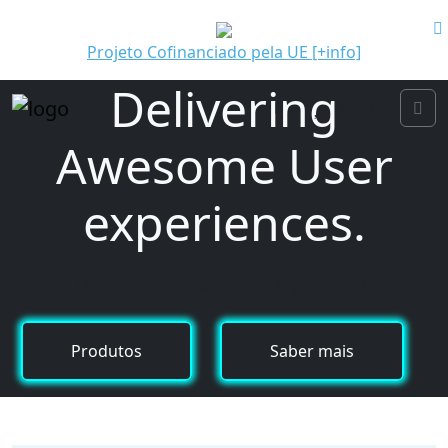
Projeto Cofinanciado pela UE [+info]
Delivering
Search
Wishlist
Cart
Account
Me
Awesome User
experiences.
Delivering Awesome User experiences.
Produtos
Saber mais