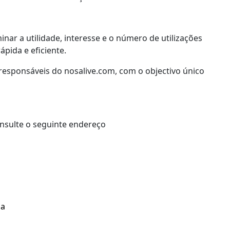
nar a utilidade, interesse e o número de utilizações
pida e eficiente.
responsáveis do nosalive.com, com o objectivo único
onsulte o seguinte endereço
Contacte-nos
A Minha C
sa