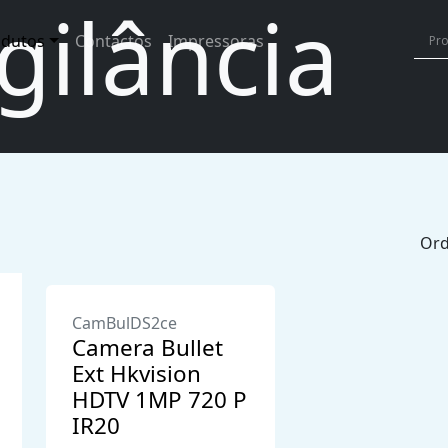
gilância
odutos
Contactos
Impressoras
Ord
CamBulDS2ce
Camera Bullet
Ext Hkvision
HDTV 1MP 720 P
IR20