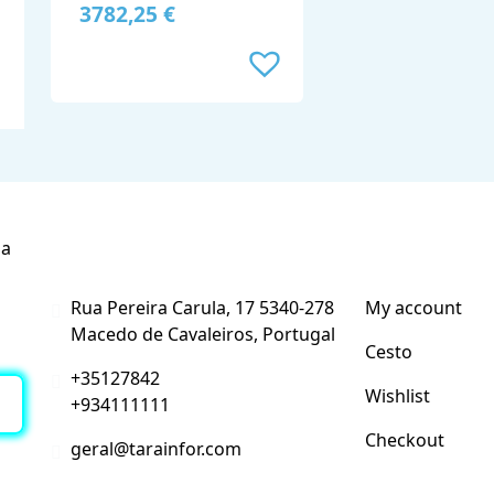
3782,25
€
Contacte-nos
A Minha C
sa
Rua Pereira Carula, 17 5340-278
My account
r
Macedo de Cavaleiros, Portugal
Cesto
+35127842
Wishlist
+934111111
Checkout
geral@tarainfor.com