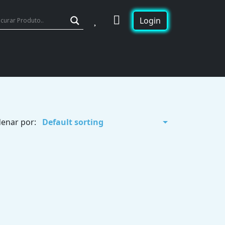
Wishlist
Cart
Login
enar por: