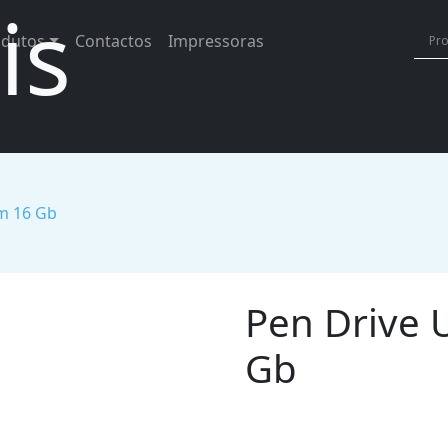
is
odutos
Contactos
Impressoras
m 16 Gb
Pen Drive 
Gb