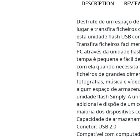
DESCRIPTION
REVIEW
Desfrute de um espaço de
lugar e transfira ficheiro
esta unidade flash USB co
Transfira ficheiros facilm
PC através da unidade fla
tampa é pequena e fácil d
com ela quando necessita
ficheiros de grandes dim
fotografias, música e víde
algum espaço de armazena
unidade flash Simply. A u
adicional e dispõe de um 
maioria dos dispositivos c
Capacidade de armazenam
Conetor: USB 2.0
Compatível com computado