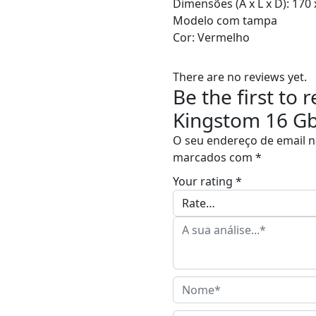
Dimensões (A x L x D): 170
Modelo com tampa
Cor: Vermelho
There are no reviews yet.
Be the first to
Kingstom 16 Gb
O seu endereço de email n
marcados com
*
Your rating
*