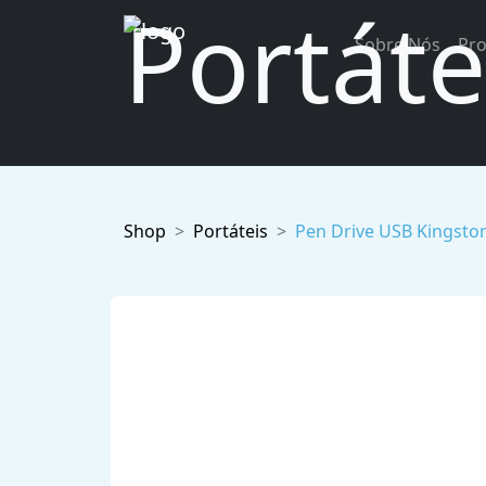
Portáte
Sobre Nós
Pr
Shop
Portáteis
Pen Drive USB Kingsto