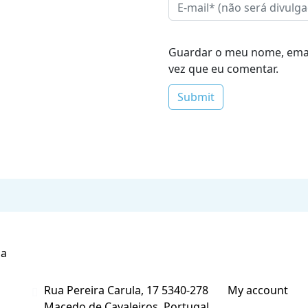
Guardar o meu nome, email
vez que eu comentar.
Contacte-nos
A Minha C
sa
Rua Pereira Carula, 17 5340-278
My account
r
Macedo de Cavaleiros, Portugal